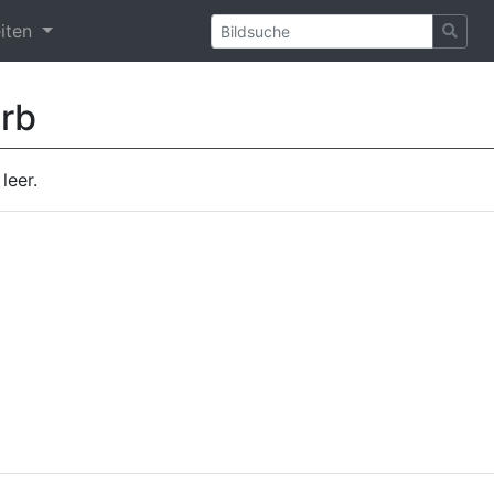
eiten
rb
leer.