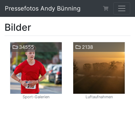
Pressefotos Andy Bünning
Bilder
34555
2138
Sport-Galerien
Luftaufnahmen