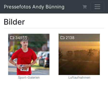
Pressefotos Andy Bünning
Bilder
34555
2138
Sport-Galerien
Luftaufnahmen