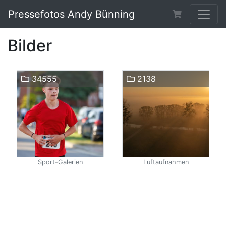
Pressefotos Andy Bünning
Bilder
34555
2138
Sport-Galerien
Luftaufnahmen