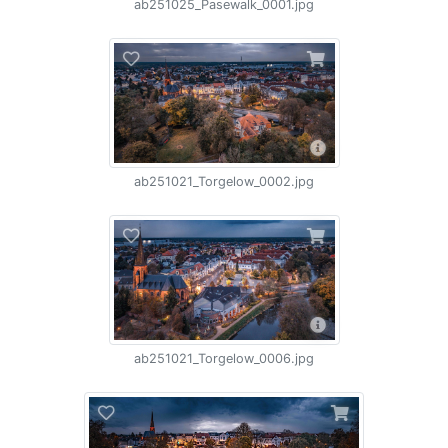
ab251025_Pasewalk_0001.jpg
ab251021_Torgelow_0002.jpg
ab251021_Torgelow_0006.jpg