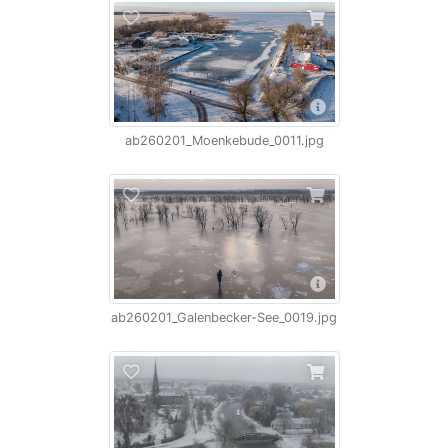
ab260201_Moenkebude_0011.jpg
ab260201_Galenbecker-See_0019.jpg