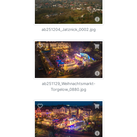
ab251204_Jatznick_0002.jpg
ab251129_Weihnachtsmarkt-
Torgelow_0880.jpg