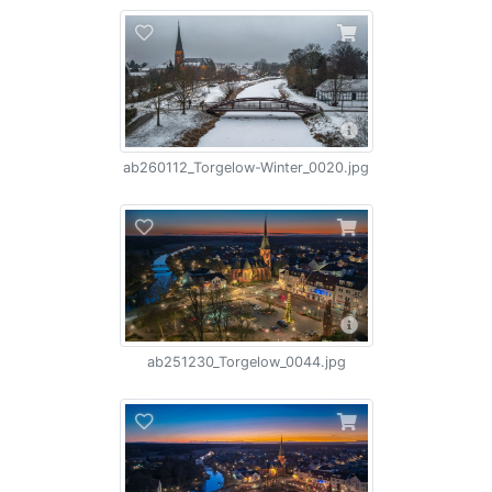
ab260112_Torgelow-Winter_0020.jpg
ab251230_Torgelow_0044.jpg