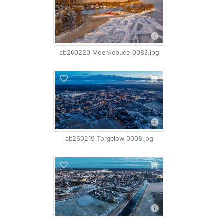
ab260220_Moenkebude_0083.jpg
ab260219_Torgelow_0008.jpg