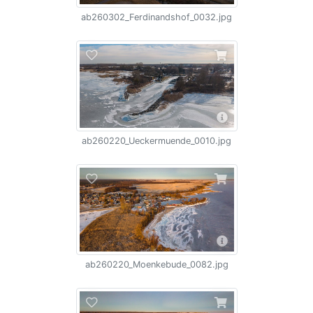
ab260302_Ferdinandshof_0032.jpg
ab260220_Ueckermuende_0010.jpg
ab260220_Moenkebude_0082.jpg