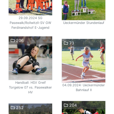
29.09.2024 SG
Pasewalk/Rollwitzll-SV GW
Ueckermünder Stundenlauf
Ferdinandshof E-Jugend
206
73
Handball: HSV Greif
04.09.2024: Ueckermünder
Torgelow 07 vs. Pasewalker
Bahnlauf II
HV
204
252