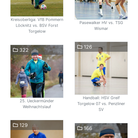
Kreisoberliga: VfB Pommern
Pasewalker HV vs. TSG
Löcknitz vs. BSV Forst
Wismar
Torgelow
126
322
Handball: HSV Greif
25. Ueckermünder
Torgelow 07 vs. Penzliner
Weihnachtslauf
SV
129
166