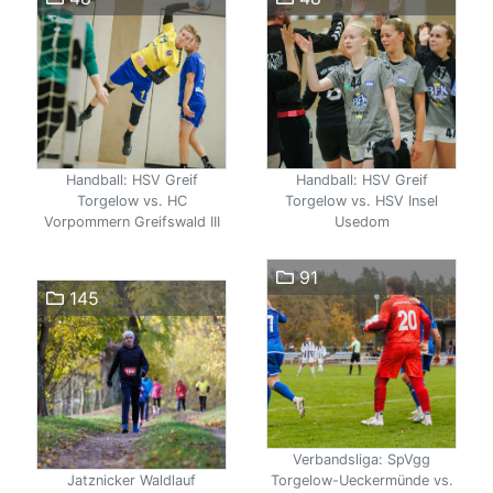
Handball: HSV Greif
Handball: HSV Greif
Torgelow vs. HC
Torgelow vs. HSV Insel
Vorpommern Greifswald III
Usedom
91
145
Verbandsliga: SpVgg
Jatznicker Waldlauf
Torgelow-Ueckermünde vs.