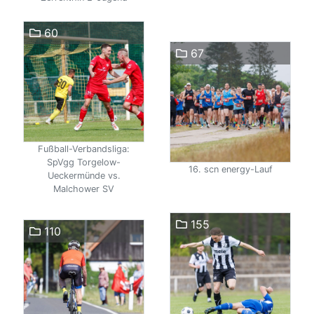
60
67
Fußball-Verbandsliga:
SpVgg Torgelow-
16. scn energy-Lauf
Ueckermünde vs.
Malchower SV
155
110