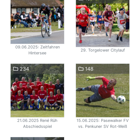
09.06.2025: Zeitfahren
29. Torgelower Citylauf
Hintersee
234
148
21.06.2025 René Rüh
15.06.2025: Pasewalker FV
Abschiedsspiel
vs. Penkuner SV Rot-Weiß