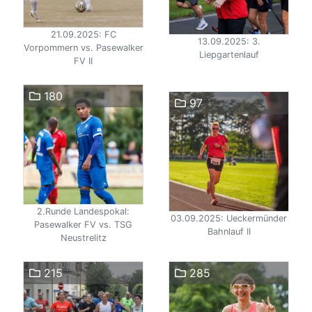
21.09.2025: FC
13.09.2025: 3.
Vorpommern vs. Pasewalker
Liepgartenlauf
FV II
180
97
2.Runde Landespokal:
03.09.2025: Ueckermünder
Pasewalker FV vs. TSG
Bahnlauf II
Neustrelitz
215
285