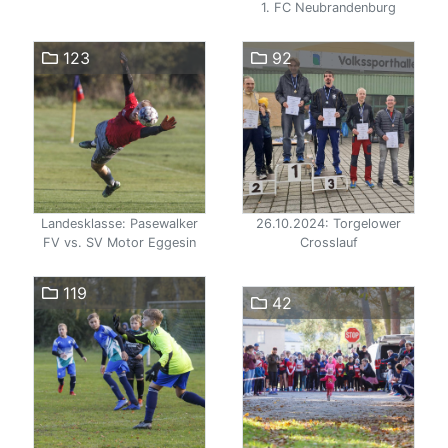
1. FC Neubrandenburg
123
92
Landesklasse: Pasewalker
26.10.2024: Torgelower
FV vs. SV Motor Eggesin
Crosslauf
119
42