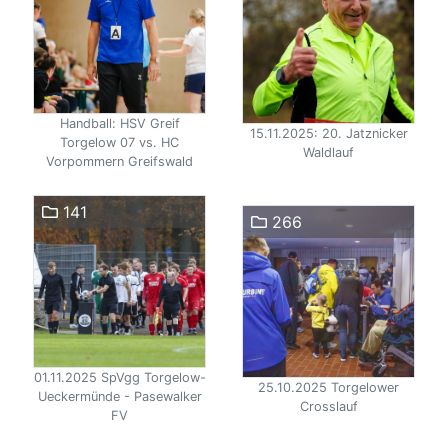
Handball: HSV Greif
15.11.2025: 20. Jatznicker
Torgelow 07 vs. HC
Waldlauf
Vorpommern Greifswald
141
266
01.11.2025 SpVgg Torgelow-
25.10.2025 Torgelower
Ueckermünde - Pasewalker
Crosslauf
FV