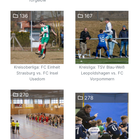
Torgelow
136
167
Kreisoberliga: FC Einheit
Kreisliga: TSV Blau-Weiß
Strasburg vs. FC Insel
Leopoldshagen vs. FC
Usedom
Vorpommern
270
278