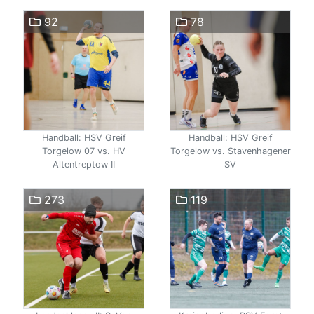
92
78
Handball: HSV Greif
Handball: HSV Greif
Torgelow 07 vs. HV
Torgelow vs. Stavenhagener
Altentreptow II
SV
273
119