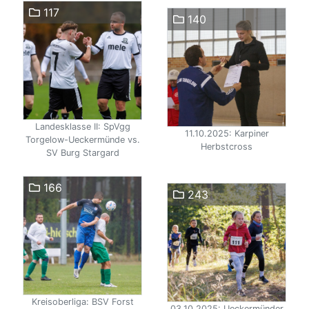
117
140
Landesklasse II: SpVgg
11.10.2025: Karpiner
Torgelow-Ueckermünde vs.
Herbstcross
SV Burg Stargard
166
243
Kreisoberliga: BSV Forst
03.10.2025: Ueckermünder