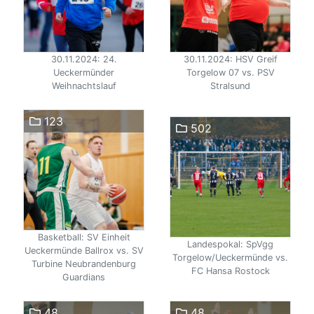
30.11.2024: 24.
30.11.2024: HSV Greif
Ueckermünder
Torgelow 07 vs. PSV
Weihnachtslauf
Stralsund
123
502
Basketball: SV Einheit
Landespokal: SpVgg
Ueckermünde Ballrox vs. SV
Torgelow/Ueckermünde vs.
Turbine Neubrandenburg
FC Hansa Rostock
Guardians
48
48