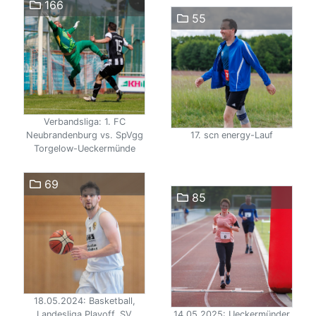
166
55
Verbandsliga: 1. FC
Neubrandenburg vs. SpVgg
17. scn energy-Lauf
Torgelow-Ueckermünde
69
85
18.05.2024: Basketball,
Landesliga Playoff, SV
14.05.2025: Ueckermünder