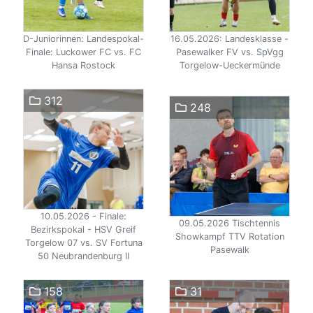
D-Juniorinnen: Landespokal-
16.05.2026: Landesklasse -
Finale: Luckower FC vs. FC
Pasewalker FV vs. SpVgg
Hansa Rostock
Torgelow-Ueckermünde
312
248
10.05.2026 - Finale:
09.05.2026 Tischtennis
Bezirkspokal - HSV Greif
Showkampf TTV Rotation
Torgelow 07 vs. SV Fortuna
Pasewalk
50 Neubrandenburg II
158
31