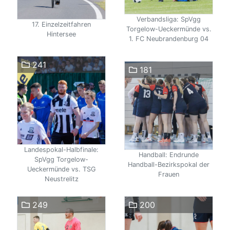
Verbandsliga: SpVgg
17. Einzelzeitfahren
Torgelow-Ueckermünde vs.
Hintersee
1. FC Neubrandenburg 04
241
181
Landespokal-Halbfinale:
Handball: Endrunde
SpVgg Torgelow-
Handball-Bezirkspokal der
Ueckermünde vs. TSG
Frauen
Neustrelitz
249
200