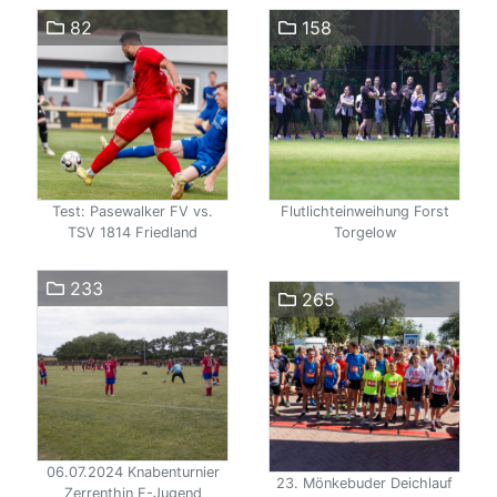
82
158
Test: Pasewalker FV vs.
Flutlichteinweihung Forst
TSV 1814 Friedland
Torgelow
233
265
06.07.2024 Knabenturnier
23. Mönkebuder Deichlauf
Zerrenthin E-Jugend