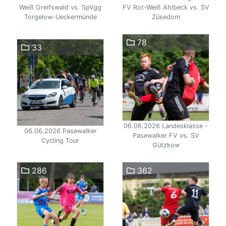
Weiß Greifswald vs. SpVgg
FV Rot-Weiß Ahlbeck vs. SV
Torgelow-Ueckermünde
Züsedom
78
33
06.06.2026 Landesklasse -
06.06.2026 Pasewalker
Pasewalker FV vs. SV
Cycling Tour
Gützkow
286
362