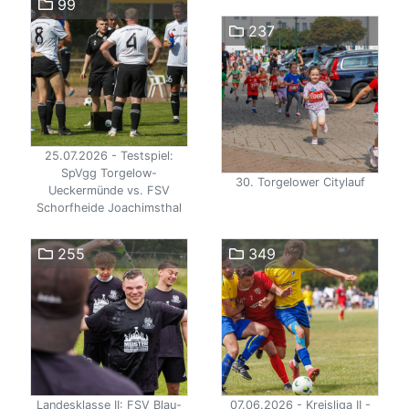
99
237
25.07.2026 - Testspiel:
SpVgg Torgelow-
30. Torgelower Citylauf
Ueckermünde vs. FSV
Schorfheide Joachimsthal
255
349
Landesklasse II: FSV Blau-
07.06.2026 - Kreisliga II -