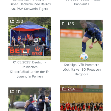
Einheit Ueckermünde Ballrox
Bahnlauf I
vs. PSV Schwerin Tigers
253
135
01.05.2025: Deutsch-
Kreisliga: VfB Pommern
Polnisches
Löcknitz vs. SG Preussen
Kinderfußballturnier der E-
Bergholz
Jugend in Penkun
294
111