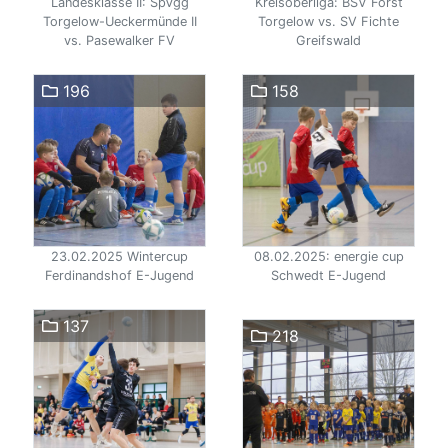
Landesklasse II: SpVgg
Kreisoberliga: BSV Forst
Torgelow-Ueckermünde II
Torgelow vs. SV Fichte
vs. Pasewalker FV
Greifswald
196
158
23.02.2025 Wintercup
08.02.2025: energie cup
Ferdinandshof E-Jugend
Schwedt E-Jugend
137
218