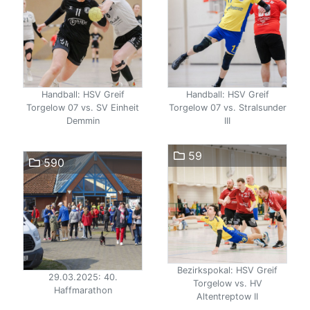
Handball: HSV Greif
Handball: HSV Greif
Torgelow 07 vs. SV Einheit
Torgelow 07 vs. Stralsunder
Demmin
III
59
590
Bezirkspokal: HSV Greif
29.03.2025: 40.
Torgelow vs. HV
Haffmarathon
Altentreptow II