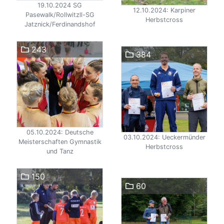
19.10.2024 SG
12.10.2024: Karpiner
Pasewalk/Rollwitzll-SG
Herbstcross
Jatznick/Ferdinandshof
243
384
05.10.2024: Deutsche
03.10.2024: Ueckermünder
Meisterschaften Gymnastik
Herbstcross
und Tanz
150
60