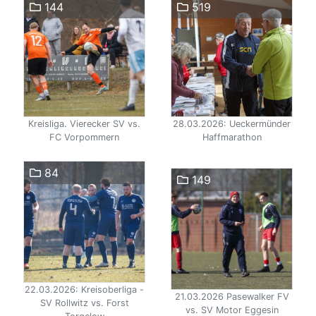
144
519
Kreisliga. Vierecker SV vs.
28.03.2026: Ueckermünder
FC Vorpommern
Haffmarathon
84
149
22.03.2026: Kreisoberliga -
21.03.2026 Pasewalker FV
SV Rollwitz vs. Forst
vs. SV Motor Eggesin