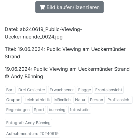
Bild kaufen/lizenzieren
Datei: ab240619_Public-Viewing-
Ueckermuende_0024.jpg
Titel: 19.06.2024: Public Viewing am Ueckermünder
Strand
19.06.2024: Public Viewing am Ueckermünder Strand
© Andy Bünning
Bart
Drei Gesichter
Erwachsener
Flagge
Frontalansicht
Gruppe
Leichtathletik
Männlich
Natur
Person
Profilansicht
Regenbogen
Sport
buenning
fotostudio
Fotograf: Andy Bünning
Aufnahmedatum: 20240619