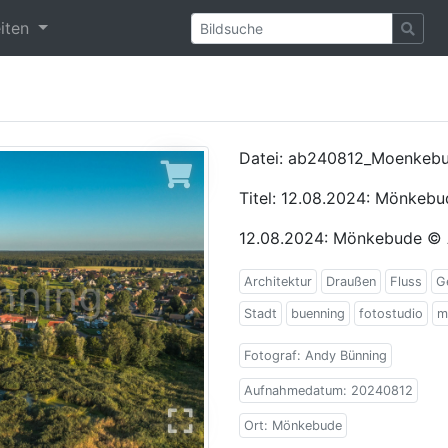
eiten
Datei: ab240812_Moenkebu
Titel: 12.08.2024: Mönkebu
12.08.2024: Mönkebude © 
Architektur
Draußen
Fluss
G
Stadt
buenning
fotostudio
m
Fotograf: Andy Bünning
Aufnahmedatum: 20240812
Ort: Mönkebude