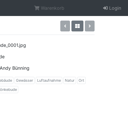
Warenkorb
Login
de_0001.jpg
de
Andy Bünning
ebäude
Gewässer
Luftaufnahme
Natur
Ort
önkebude