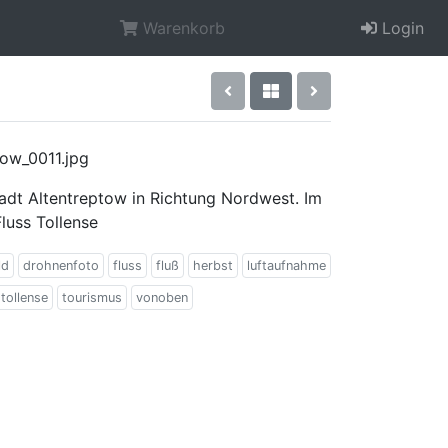
Warenkorb
Login
tow_0011.jpg
tadt Altentreptow in Richtung Nordwest. Im
Fluss Tollense
ld
drohnenfoto
fluss
fluß
herbst
luftaufnahme
tollense
tourismus
vonoben