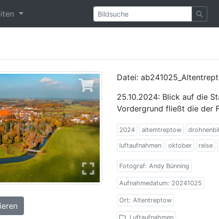
eiten
Datei: ab241025_Altentrep
25.10.2024: Blick auf die S
Vordergrund fließt die der 
2024
altemtreptow
drohnenbi
luftaufnahmen
oktober
reise
Fotograf: Andy Bünning
Aufnahmedatum: 20241025
Ort: Altentreptow
ieren
Luftaufnahmen