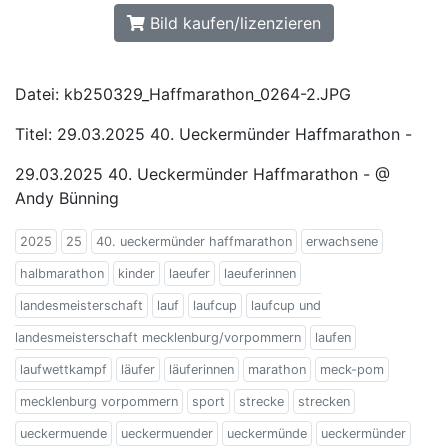
Bild kaufen/lizenzieren
Datei: kb250329_Haffmarathon_0264-2.JPG
Titel: 29.03.2025 40. Ueckermünder Haffmarathon -
29.03.2025 40. Ueckermünder Haffmarathon - @
Andy Bünning
2025
25
40. ueckermünder haffmarathon
erwachsene
halbmarathon
kinder
laeufer
laeuferinnen
landesmeisterschaft
lauf
laufcup
laufcup und
landesmeisterschaft mecklenburg/vorpommern
laufen
laufwettkampf
läufer
läuferinnen
marathon
meck-pom
mecklenburg vorpommern
sport
strecke
strecken
ueckermuende
ueckermuender
ueckermünde
ueckermünder