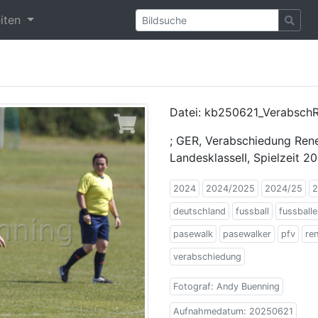
eiten
Datei: kb250621_Verabsch
; GER, Verabschiedung Rene
LandesklasseII, Spielzeit 
2024
2024/2025
2024/25
2
deutschland
fussball
fussballe
pasewalk
pasewalker
pfv
re
verabschiedung
Fotograf: Andy Buenning
Aufnahmedatum: 20250621