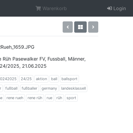
Warenkorb
Login
RRueh_1659.JPG
 Rüh Pasewalker FV, Fussball, Männer,
2024/2025, 21.06.2025
0242025
24/25
aktion
ball
ballsport
r
fußball
fußballer
germany
landesklasseII
ne
rene rueh
rene rüh
rue
rüh
sport