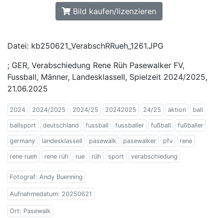
Bild kaufen/lizenzieren
Datei: kb250621_VerabschRRueh_1261.JPG
; GER, Verabschiedung Rene Rüh Pasewalker FV,
Fussball, Männer, LandesklasseII, Spielzeit 2024/2025,
21.06.2025
2024
2024/2025
2024/25
20242025
24/25
aktion
ball
ballsport
deutschland
fussball
fussballer
fußball
fußballer
germany
landesklasseII
pasewalk
pasewalker
pfv
rene
rene rueh
rene rüh
rue
rüh
sport
verabschiedung
Fotograf: Andy Buenning
Aufnahmedatum: 20250621
Ort: Pasewalk