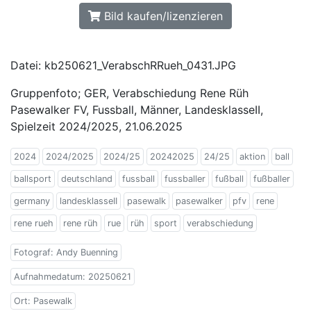
Bild kaufen/lizenzieren
Datei: kb250621_VerabschRRueh_0431.JPG
Gruppenfoto; GER, Verabschiedung Rene Rüh
Pasewalker FV, Fussball, Männer, LandesklasseII,
Spielzeit 2024/2025, 21.06.2025
2024
2024/2025
2024/25
20242025
24/25
aktion
ball
ballsport
deutschland
fussball
fussballer
fußball
fußballer
germany
landesklasseII
pasewalk
pasewalker
pfv
rene
rene rueh
rene rüh
rue
rüh
sport
verabschiedung
Fotograf: Andy Buenning
Aufnahmedatum: 20250621
Ort: Pasewalk